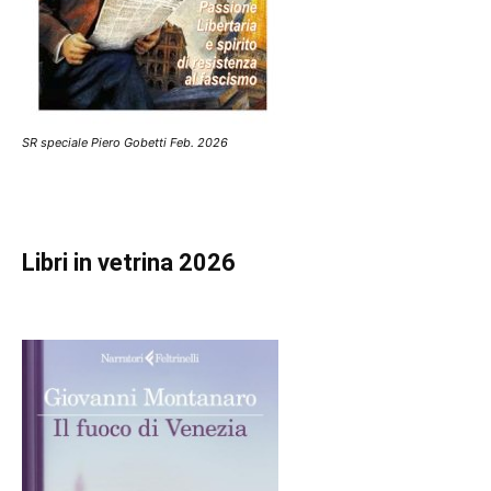
SR speciale Piero Gobetti Feb. 2026
Libri in vetrina 2026