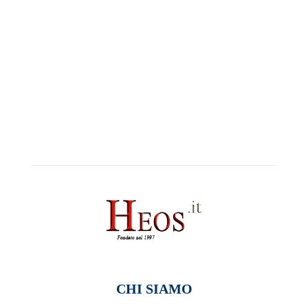
CHI SIAMO