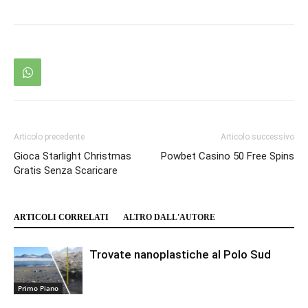
Articolo precedente
Articolo successivo
Gioca Starlight Christmas
Powbet Casino 50 Free Spins
Gratis Senza Scaricare
ARTICOLI CORRELATI
ALTRO DALL'AUTORE
Trovate nanoplastiche al Polo Sud
Primo Piano