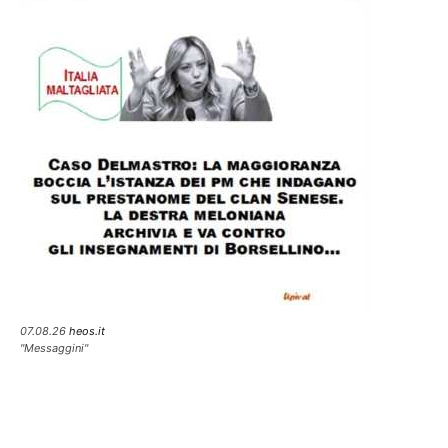
07.08.26
heos.it
"Messaggini"