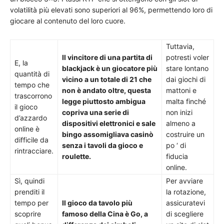
volatilità più elevati sono superiori al 96%, permettendo loro di
giocare al contenuto del loro cuore.
Tuttavia,
Il vincitore di una partita di
potresti voler
E, la
blackjack è un giocatore più
stare lontano
quantità di
vicino a un totale di 21 che
dai giochi di
tempo che
non è andato oltre, questa
mattoni e
trascorrono
legge piuttosto ambigua
malta finché
il gioco
copriva una serie di
non inizi
d’azzardo
dispositivi elettronici e sale
almeno a
online è
bingo assomigliava casinò
costruire un
difficile da
senza i tavoli da gioco e
po ‘ di
rintracciare.
roulette.
fiducia
online.
Sì, quindi
Per avviare
prenditi il
la rotazione,
tempo per
Il gioco da tavolo più
assicuratevi
scoprire
famoso della Cina è Go, a
di scegliere