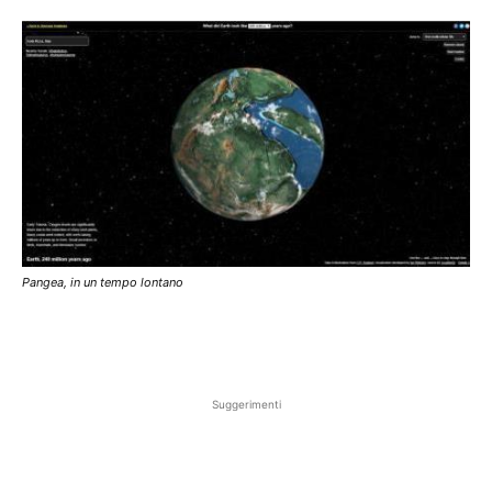
Pangea, in un tempo lontano
Suggerimenti