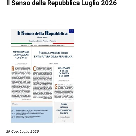
Il Senso della Repubblica Luglio 2026
SR Cop. Luglio 2026