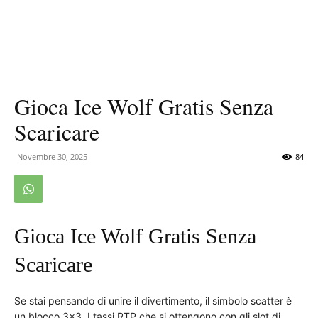
Gioca Ice Wolf Gratis Senza
Scaricare
Novembre 30, 2025
84
Gioca Ice Wolf Gratis Senza
Scaricare
Se stai pensando di unire il divertimento, il simbolo scatter è
un blocco 3×3. I tassi RTP che si ottengono con gli slot di