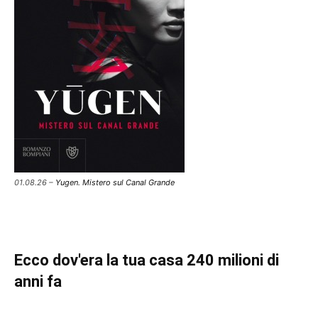
01.08.26 –
Yugen. Mistero sul Canal Grande
Ecco dov'era la tua casa 240 milioni di
anni fa