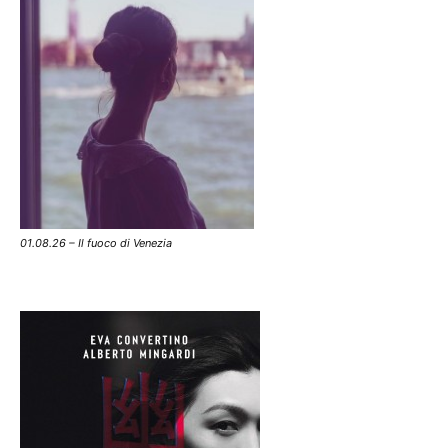
01.08.26 – Il fuoco di Venezia