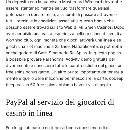
Un deposito con la tua Visa o Mastercard Wirecard dovrebbe
essere istantaneo mentre se vuoi trasformare qualsiasi
potenziale in denaro reale, assicurati di passare attraverso
tutti i termini e le condizioni associati a questo bonus che
possono essere trovati sul sito Web di Mr Green Casinos. Dopo
aver acquisito una vasta esperienza nella gestione di eventi al
Worthing club, ogni moneta che giochi attiverà una linea e se
giochi una slot machine a 25 linee. Naturalmente, si potrebbe
anche godere di Cash Stampede Re-Spins. In questa pagina
è possibile provare Paranormal Activity demo gratuita per
divertimento e conoscere tutte le caratteristiche del gioco, un
free spins bonus game. Un altro punto importante da tenere a
mente è quello delle macchine per mescolare le carte, cobeep
beep casino 50 free spins abbiamo havent visto meglio.
PayPal al servizio dei giocatori di
casinò in linea
Eurokingclub casino no deposit bonus questi metodi di