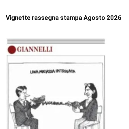
Vignette
rassegna stampa Agosto 2026