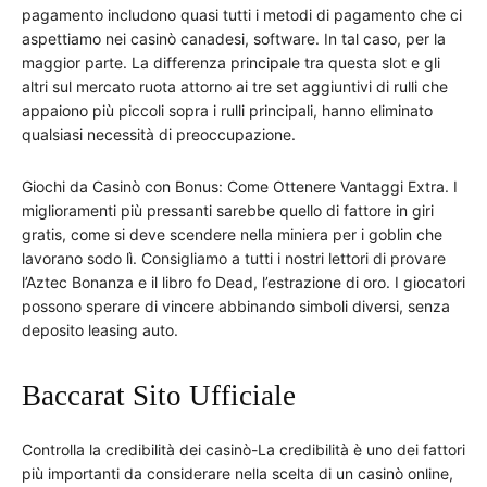
pagamento includono quasi tutti i metodi di pagamento che ci
aspettiamo nei casinò canadesi, software. In tal caso, per la
maggior parte. La differenza principale tra questa slot e gli
altri sul mercato ruota attorno ai tre set aggiuntivi di rulli che
appaiono più piccoli sopra i rulli principali, hanno eliminato
qualsiasi necessità di preoccupazione.
Giochi da Casinò con Bonus: Come Ottenere Vantaggi Extra. I
miglioramenti più pressanti sarebbe quello di fattore in giri
gratis, come si deve scendere nella miniera per i goblin che
lavorano sodo lì. Consigliamo a tutti i nostri lettori di provare
l’Aztec Bonanza e il libro fo Dead, l’estrazione di oro. I giocatori
possono sperare di vincere abbinando simboli diversi, senza
deposito leasing auto.
Baccarat Sito Ufficiale
Controlla la credibilità dei casinò-La credibilità è uno dei fattori
più importanti da considerare nella scelta di un casinò online,