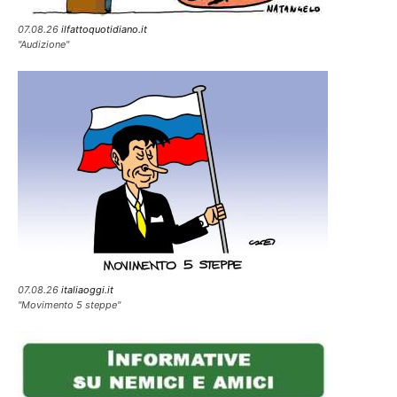
07.08.26
ilfattoquotidiano.it
"Audizione"
07.08.26
italiaoggi.it
"Movimento 5 steppe"