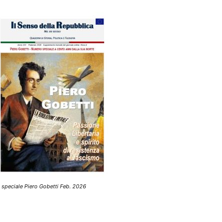
 speciale Piero Gobetti Feb. 2026