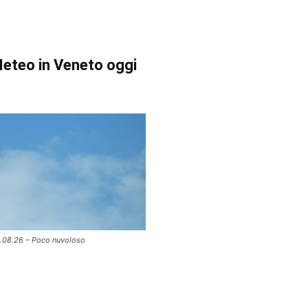
eteo in Veneto oggi
.08.26 – Poco nuvoloso