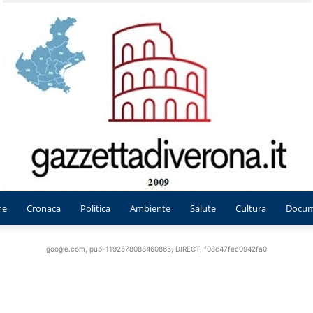
me
Cronaca
Politica
Ambiente
Salute
Cultura
Docum
Gazzetta
google.com, pub-1192578088460865, DIRECT, f08c47fec0942fa0