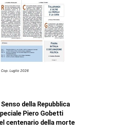
 Cop. Luglio 2026
l Senso della Repubblica
peciale Piero Gobetti
el centenario della morte