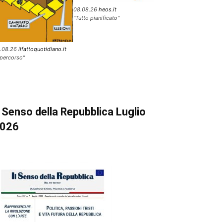
08.08.26
heos.it
"Tutto pianificato"
.08.26
ilfattoquotidiano.it
l percorso"
l Senso della Repubblica Luglio
026