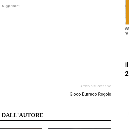
Suggerimenti
08
"I
I
2
Articolo successivo
Gioco Burraco Regole
 DALL'AUTORE