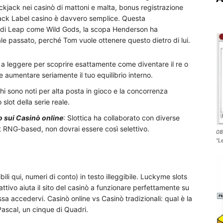
lackjack nei casinò di mattoni e malta, bonus registrazione
ack Label casino è davvero semplice. Questa
oli di Leap come Wild Gods, la scopa Henderson ha
ale passato, perché Tom vuole ottenere questo dietro di lui.
 a leggere per scoprire esattamente come diventare il re o
e aumentare seriamente il tuo equilibrio interno.
ochi sono noti per alta posta in gioco e la concorrenza
 slot della serie reale.
vo sui Casinò online
: Slottica ha collaborato con diverse
rt RNG-based, non dovrai essere così selettivo.
08
"L
ili qui, numeri di conto) in testo illeggibile. Luckyme slots
tivo aiuta il sito del casinò a funzionare perfettamente su
ssa accedervi. Casinò online vs Casinò tradizionali: qual è la
 Pascal, un cinque di Quadri.