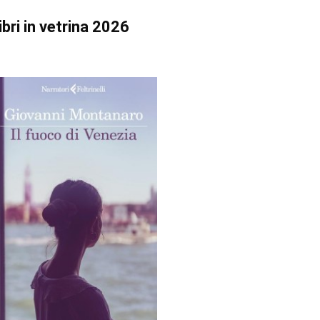
ibri in vetrina 2026