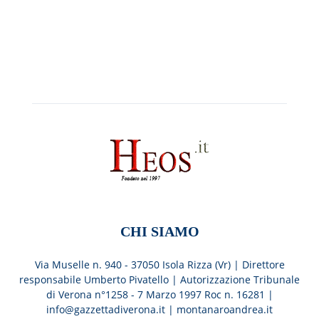
CHI SIAMO
Via Muselle n. 940 - 37050 Isola Rizza (Vr) | Direttore
responsabile Umberto Pivatello | Autorizzazione Tribunale
di Verona n°1258 - 7 Marzo 1997 Roc n. 16281 |
info@gazzettadiverona.it |
montanaroandrea.it