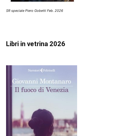
SR speciale Piero Gobetti Feb. 2026
Libri in vetrina 2026