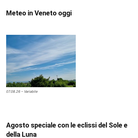
Meteo in Veneto oggi
07.08.26 – Variabile
Agosto speciale con le eclissi del Sole e
della Luna