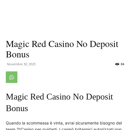
Magic Red Casino No Deposit
Bonus
Novembre 30, 2025
84
Magic Red Casino No Deposit
Bonus
Quando la scommessa è vinta, avrai sicuramente bisogno del
team 21Casino per guidarti. I casinò britannici autorizzati non