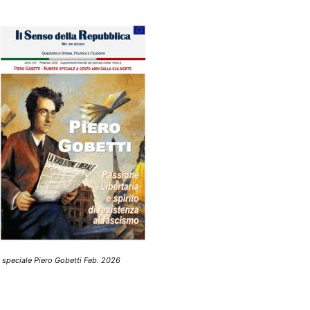
 speciale Piero Gobetti Feb. 2026