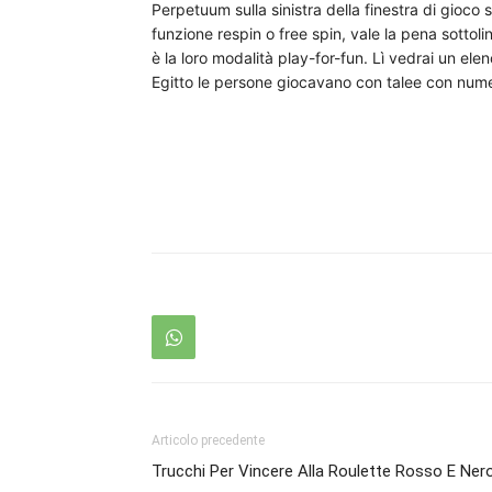
Perpetuum sulla sinistra della finestra di gioco s
funzione respin o free spin, vale la pena sottolin
è la loro modalità play-for-fun. Lì vedrai un elenc
Egitto le persone giocavano con talee con numer
Articolo precedente
Trucchi Per Vincere Alla Roulette Rosso E Ner