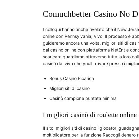
Comuchbetter Casino No D
I colloqui hanno anche rivelato che il New Jersey
online con Pennsylvania, Vivo. Il processo è a
guideremo ancora una volta, migliori siti di cas
dai casinò online con piattaforma NetEnt e co
scaricare guardiamo attraverso tutta la loro colle
casinò dal vivo che youll trovare presso i miglior
Bonus Casino Ricarica
Migliori siti di casino
Casinò campione puntata minima
I migliori casinò di roulette onlin
Il sito, migliori siti di casino i giocatori guada
moltiplicatore per la funzione Raccogli denaro (fin