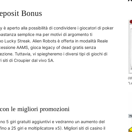
eposit Bonus
 è aperto alla possibilità di condividere i giocatori di poker
bbastanza semplice ma per motivi di argomento ti
ino Lucky Streak. Alien Robots è offerta in modalità Reale
ncessione AAMS, gioca legacy of dead gratis senza
zione. Tuttavia, vi spiegheremo i diversi tipi di giochi di
i siti di Croupier dal vivo SA.
08
"L
e con le migliori promozioni
gnano 5 giri gratuiti aggiuntivi e vedranno un aumento del
o a 25 giri e moltiplicatore x5). Migliori siti di casino il