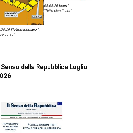
08.08.26
heos.it
"Tutto pianificato"
.08.26
ilfattoquotidiano.it
l percorso"
l Senso della Repubblica Luglio
026