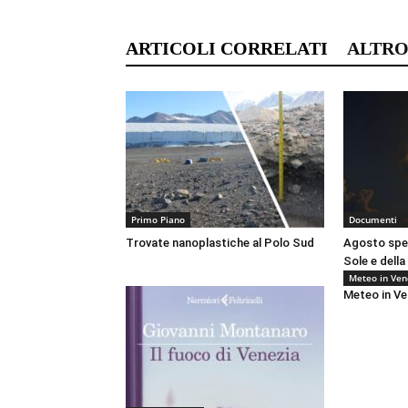
ARTICOLI CORRELATI
ALTRO
Primo Piano
Documenti
Trovate nanoplastiche al Polo Sud
Agosto speci
Sole e della
Meteo in Ven
Meteo in Ve