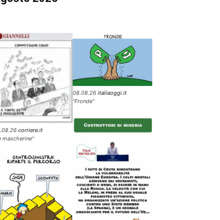
08.08.26
italiaoggi.it
"Fronde"
.08.26
corriere.it
e mascherine"