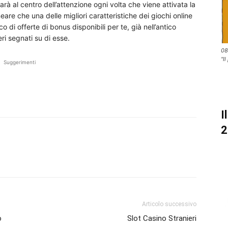
arà al centro dell’attenzione ogni volta che viene attivata la
eare che una delle migliori caratteristiche dei giochi online
o di offerte di bonus disponibili per te, già nell’antico
i segnati su di esse.
08
"I
Suggerimenti
I
2
Articolo successivo
o
Slot Casino Stranieri