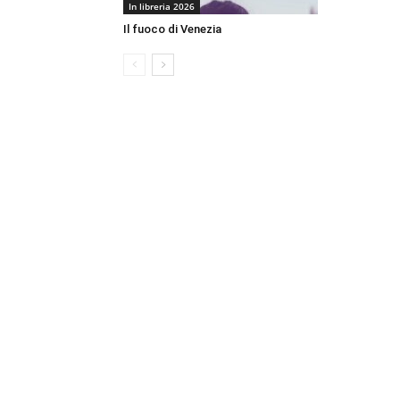
In libreria 2026
Il fuoco di Venezia