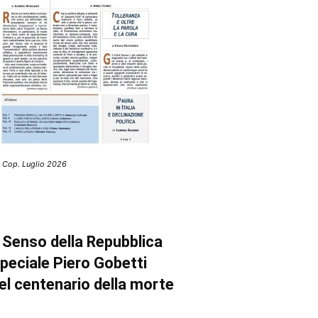
 Cop. Luglio 2026
l Senso della Repubblica
peciale Piero Gobetti
el centenario della morte