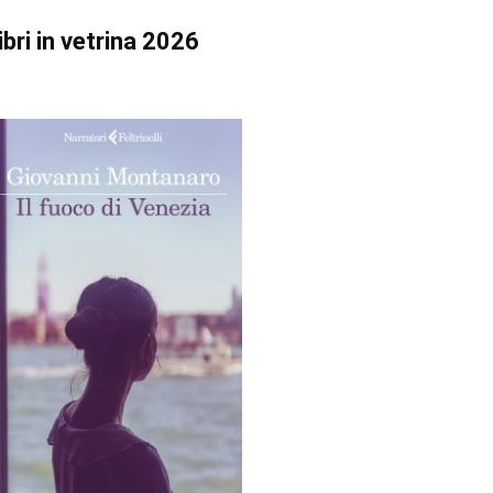
ibri in vetrina 2026