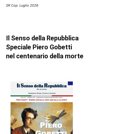
SR Cop. Luglio 2026
Il Senso della Repubblica
Speciale Piero Gobetti
nel centenario della morte