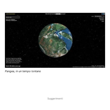
Pangea, in un tempo lontano
Suggerimenti