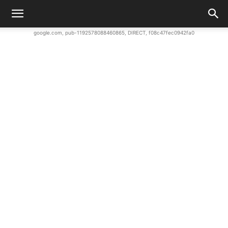
google.com, pub-1192578088460865, DIRECT, f08c47fec0942fa0