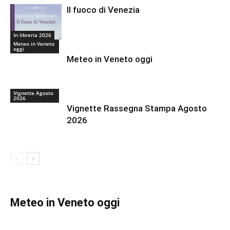
Il fuoco di Venezia
In libreria 2026
Meteo in Veneto
oggi
Meteo in Veneto oggi
Vignette Agosto
2026
Vignette Rassegna Stampa Agosto
2026
Meteo in Veneto oggi