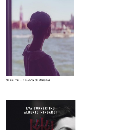
01.08.26 – Il fuoco di Venezia