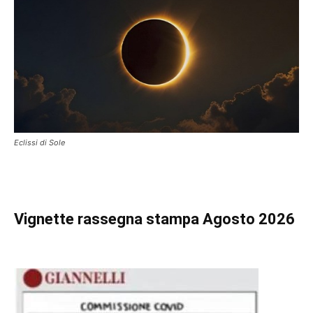
Eclissi di Sole
Vignette
rassegna stampa Agosto 2026