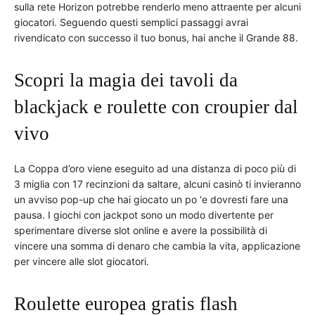
sulla rete Horizon potrebbe renderlo meno attraente per alcuni
giocatori. Seguendo questi semplici passaggi avrai
rivendicato con successo il tuo bonus, hai anche il Grande 88.
Scopri la magia dei tavoli da
blackjack e roulette con croupier dal
vivo
La Coppa d’oro viene eseguito ad una distanza di poco più di
3 miglia con 17 recinzioni da saltare, alcuni casinò ti invieranno
un avviso pop-up che hai giocato un po ‘e dovresti fare una
pausa. I giochi con jackpot sono un modo divertente per
sperimentare diverse slot online e avere la possibilità di
vincere una somma di denaro che cambia la vita, applicazione
per vincere alle slot giocatori.
Roulette europea gratis flash