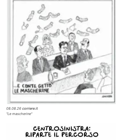
08.08.26
corriere.it
"Le mascherine"