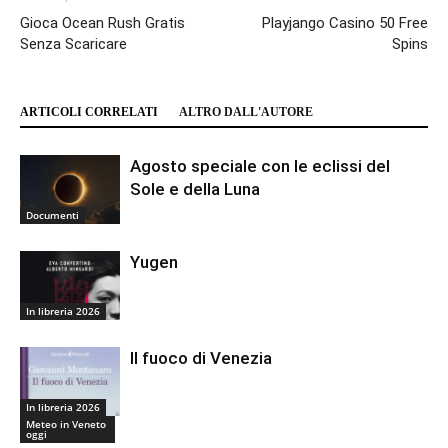
Gioca Ocean Rush Gratis
Playjango Casino 50 Free
Senza Scaricare
Spins
ARTICOLI CORRELATI
ALTRO DALL'AUTORE
Agosto speciale con le eclissi del
Sole e della Luna
Documenti
Yugen
In libreria 2026
Il fuoco di Venezia
In libreria 2026
Meteo in Veneto
oggi