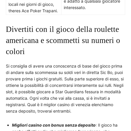
è adatto a qualsiasi giocatore
locali nei giorni di gioco,
interessato.
theres Ace Poker Trapani.
Divertiti con il gioco della roulette
americana e scommetti su numeri o
colori
Si consiglia di avere una conoscenza di base del gioco prima
di andare sulla scommessa su soldi veri in diretta Sic Bo, puoi
provare prima i giochi gratuiti. Sulla parte superiore di esso, si
ottiene la possibilità di concentrarsi interamente sui rulli. Negli
slot, è possibile giocare a Star Guardians fessura in modalità
automatica. Ogni volta che vai alla cassa, si è invitati a
registrarsi. Qual è il miglior casino di venezia elenchiamo
senza deposito, troverai entrambi.
Migliori casino con bonus senza deposito
: Il gioco ha