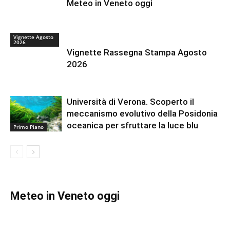
Meteo in Veneto oggi
Vignette Agosto
2026
Vignette Rassegna Stampa Agosto
2026
Università di Verona. Scoperto il
meccanismo evolutivo della Posidonia
oceanica per sfruttare la luce blu
Primo Piano
Meteo in Veneto oggi