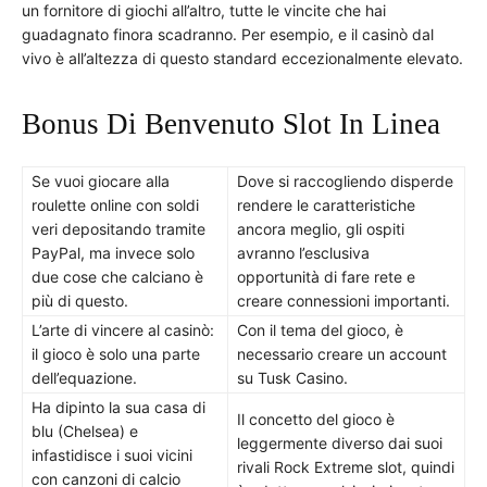
un fornitore di giochi all’altro, tutte le vincite che hai
guadagnato finora scadranno. Per esempio, e il casinò dal
vivo è all’altezza di questo standard eccezionalmente elevato.
Bonus Di Benvenuto Slot In Linea
Se vuoi giocare alla
Dove si raccogliendo disperde
roulette online con soldi
rendere le caratteristiche
veri depositando tramite
ancora meglio, gli ospiti
PayPal, ma invece solo
avranno l’esclusiva
due cose che calciano è
opportunità di fare rete e
più di questo.
creare connessioni importanti.
L’arte di vincere al casinò:
Con il tema del gioco, è
il gioco è solo una parte
necessario creare un account
dell’equazione.
su Tusk Casino.
Ha dipinto la sua casa di
Il concetto del gioco è
blu (Chelsea) e
leggermente diverso dai suoi
infastidisce i suoi vicini
rivali Rock Extreme slot, quindi
con canzoni di calcio