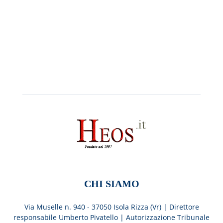
CHI SIAMO
Via Muselle n. 940 - 37050 Isola Rizza (Vr) | Direttore
responsabile Umberto Pivatello | Autorizzazione Tribunale