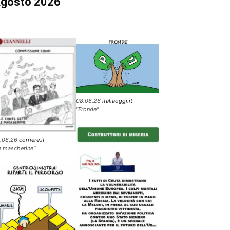
gosto 2026
08.08.26
italiaoggi.it
"Fronde"
.08.26
corriere.it
e mascherine"