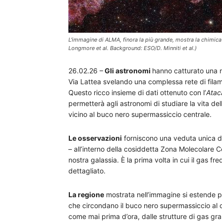
L'immagine di ALMA, finora la più grande, mostra la chimic
Longmore et al. Background: ESO/D. Minniti et al.)
26.02.26 –
Gli astronomi
hanno catturato una n
Via Lattea svelando una complessa rete di fila
Questo ricco insieme di dati ottenuto con l’
Atac
permetterà agli astronomi di studiare la vita del
vicino al buco nero supermassiccio centrale.
Le osservazioni
forniscono una veduta unica del
– all’interno della cosiddetta Zona Molecolare 
nostra galassia. È la prima volta in cui il gas f
dettagliato.
La regione
mostrata nell’immagine si estende pe
che circondano il buco nero supermassiccio al ce
come mai prima d’ora, dalle strutture di gas gran