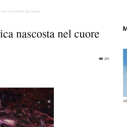
di
nel cuore della Via Lattea
M
ica nascosta nel cuore
Verona
251
08