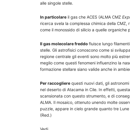
alle singole stelle.
In particolare
il gas che ACES (ALMA CMZ
Exp
ricerca svela la complessa chimica della CMZ, r
come il monossido di silicio a quelle organich
Il gas molecolare freddo
fluisce lungo filament
stelle. Gli astrofisici conoscono come si svilupp
regione centrale gli eventi sono molto più est
meglio come questi fenomeni influenzino la nascita
formazione stellare siano valide anche in ambien
Per raccogliere
questi nuovi dati, gli astronomi
nel deserto di Atacama in Cile. In effetti, quest
scansionata con questo strumento, e di conseg
ALMA. Il mosaico, ottenuto unendo molte osserva
puzzle, appare in cielo grande quanto tre Lune p
(Red.)
Vedi