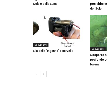
Sole e della Luna
potrebbe es
del Sole
Documenti
Documenti
E la pelle “inganna” il cervello
Scoperto ne
profondo ed
balene