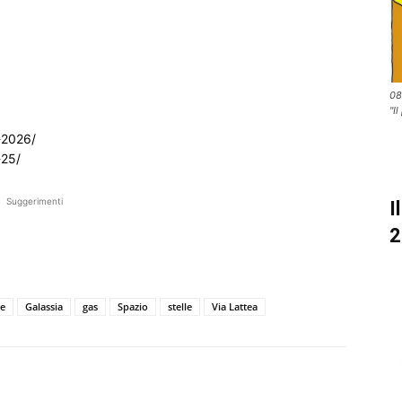
08
"I
a-2026/
-25/
Suggerimenti
I
2
e
Galassia
gas
Spazio
stelle
Via Lattea