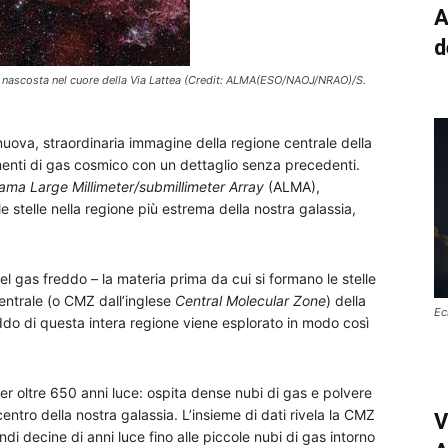
A
d
a nascosta nel cuore della Via Lattea (Credit: ALMA(ESO/NAOJ/NRAO)/S.
uova, straordinaria immagine della regione centrale della
menti di gas cosmico con un dettaglio senza precedenti.
ama Large Millimeter/submillimeter Array
(ALMA),
le stelle nella regione più estrema della nostra galassia,
 gas freddo – la materia prima da cui si formano le stelle
Centrale (o CMZ dall’inglese
Central Molecular Zone
) della
Ec
reddo di questa intera regione viene esplorato in modo così
r oltre 650 anni luce: ospita dense nubi di gas e polvere
ntro della nostra galassia. L’insieme di dati rivela la CMZ
V
di decine di anni luce fino alle piccole nubi di gas intorno