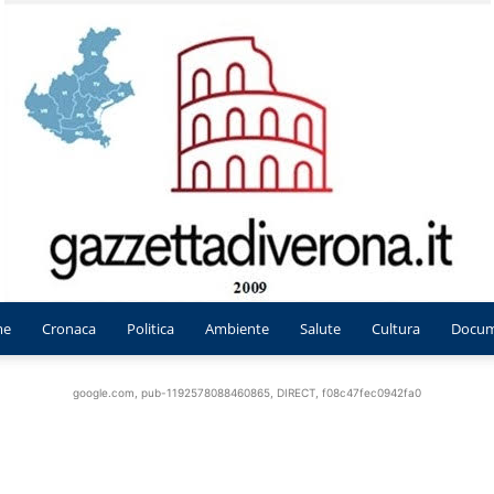
me
Cronaca
Politica
Ambiente
Salute
Cultura
Docum
Gazzetta
google.com, pub-1192578088460865, DIRECT, f08c47fec0942fa0