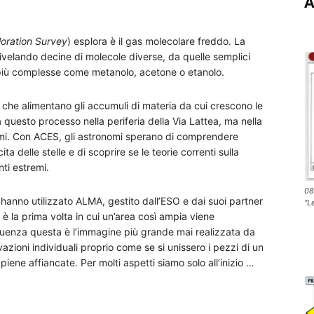
A
loration Survey
) esplora è il gas molecolare freddo. La
ivelando decine di molecole diverse, da quelle semplici
e più complesse come metanolo, acetone o etanolo.
i che alimentano gli accumuli di materia da cui crescono le
a questo processo nella periferia della Via Lattea, ma nella
remi. Con ACES, gli astronomi sperano di comprendere
 delle stelle e di scoprire se le teorie correnti sulla
ti estremi.
08
 hanno utilizzato ALMA, gestito dall’ESO e dai suoi partner
"L
a è la prima volta in cui un’area così ampia viene
uenza questa è l’immagine più grande mai realizzata da
zioni individuali proprio come se si unissero i pezzi di un
iene affiancate. Per molti aspetti siamo solo all’inizio …