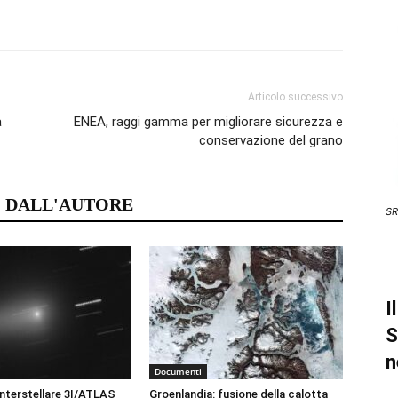
Articolo successivo
a
ENEA, raggi gamma per migliorare sicurezza e
conservazione del grano
 DALL'AUTORE
SR
I
S
n
Documenti
nterstellare 3I/ATLAS
Groenlandia: fusione della calotta