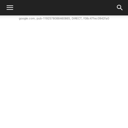
google.com, pub-1192578088460865, DIRECT, f08c47fec0942fa0