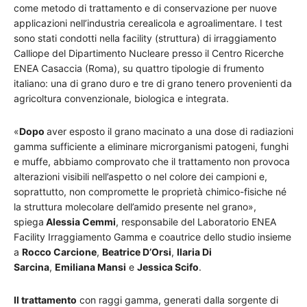
come metodo di trattamento e di conservazione per nuove
applicazioni nell’industria cerealicola e agroalimentare. I test
sono stati condotti nella facility (struttura) di irraggiamento
Calliope del Dipartimento Nucleare presso il Centro Ricerche
ENEA Casaccia (Roma), su quattro tipologie di frumento
italiano: una di grano duro e tre di grano tenero provenienti da
agricoltura convenzionale, biologica e integrata.
«
Dopo
aver esposto il grano macinato a una dose di radiazioni
gamma sufficiente a eliminare microrganismi patogeni, funghi
e muffe, abbiamo comprovato che il trattamento non provoca
alterazioni visibili nell’aspetto o nel colore dei campioni e,
soprattutto, non compromette le proprietà chimico-fisiche né
la struttura molecolare dell’amido presente nel grano»,
spiega
Alessia Cemmi
, responsabile del Laboratorio ENEA
Facility Irraggiamento Gamma e coautrice dello studio insieme
a
Rocco Carcione
,
Beatrice D’Orsi
,
Ilaria Di
Sarcina
,
Emiliana Mansi
e
Jessica Scifo
.
Il trattamento
con raggi gamma, generati dalla sorgente di