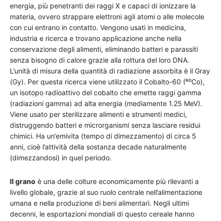
energia, più penetranti dei raggi X e capaci di ionizzare la
materia, ovvero strappare elettroni agli atomi o alle molecole
con cui entrano in contatto. Vengono usati in medicina,
industria e ricerca e trovano applicazione anche nella
conservazione degli alimenti, eliminando batteri e parassiti
senza bisogno di calore grazie alla rottura del loro DNA.
L’unità di misura della quantità di radiazione assorbita è il Gray
(Gy). Per questa ricerca viene utilizzato il Cobalto-60 (⁶⁰Co),
un isotopo radioattivo del cobalto che emette raggi gamma
(radiazioni gamma) ad alta energia (mediamente 1.25 MeV).
Viene usato per sterilizzare alimenti e strumenti medici,
distruggendo batteri e microrganismi senza lasciare residui
chimici. Ha un’emivita (tempo di dimezzamento) di circa 5
anni, cioè l’attività della sostanza decade naturalmente
(dimezzandosi) in quel periodo.
Il grano
è una delle colture economicamente più rilevanti a
livello globale, grazie al suo ruolo centrale nell’alimentazione
umana e nella produzione di beni alimentari. Negli ultimi
decenni, le esportazioni mondiali di questo cereale hanno