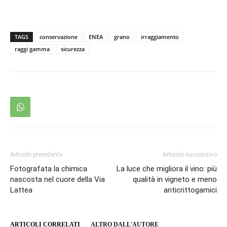
TAGS
conservazione
ENEA
grano
irraggiamento
raggi gamma
sicurezza
Articolo precedente
Articolo successivo
Fotografata la chimica
La luce che migliora il vino: più
nascosta nel cuore della Via
qualità in vigneto e meno
Lattea
anticrittogamici
ARTICOLI CORRELATI
ALTRO DALL'AUTORE