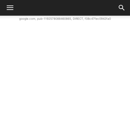
google.com, pub-1192578088460865, DIRECT, f08c47fec0942fa0