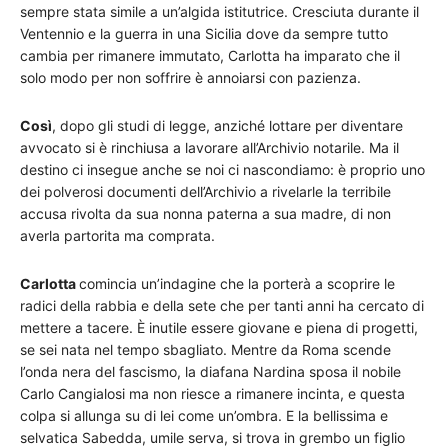
sempre stata simile a un’algida istitutrice. Cresciuta durante il
Ventennio e la guerra in una Sicilia dove da sempre tutto
cambia per rimanere immutato, Carlotta ha imparato che il
solo modo per non soffrire è annoiarsi con pazienza.
Così
, dopo gli studi di legge, anziché lottare per diventare
avvocato si è rinchiusa a lavorare all’Archivio notarile. Ma il
destino ci insegue anche se noi ci nascondiamo: è proprio uno
dei polverosi documenti dell’Archivio a rivelarle la terribile
accusa rivolta da sua nonna paterna a sua madre, di non
averla partorita ma comprata.
Carlotta
comincia un’indagine che la porterà a scoprire le
radici della rabbia e della sete che per tanti anni ha cercato di
mettere a tacere. È inutile essere giovane e piena di progetti,
se sei nata nel tempo sbagliato. Mentre da Roma scende
l’onda nera del fascismo, la diafana Nardina sposa il nobile
Carlo Cangialosi ma non riesce a rimanere incinta, e questa
colpa si allunga su di lei come un’ombra. E la bellissima e
selvatica Sabedda, umile serva, si trova in grembo un figlio