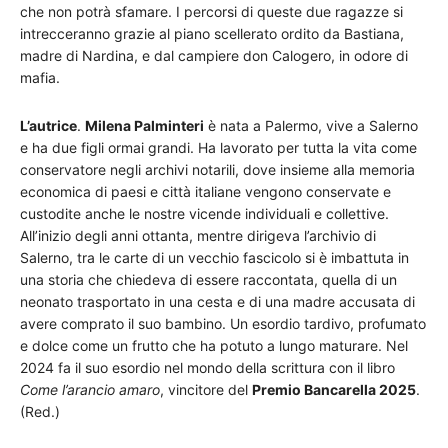
che non potrà sfamare. I percorsi di queste due ragazze si
intrecceranno grazie al piano scellerato ordito da Bastiana,
madre di Nardina, e dal campiere don Calogero, in odore di
mafia.
L’autrice
.
Milena Palminteri
è nata a Palermo, vive a Salerno
e ha due figli ormai grandi. Ha lavorato per tutta la vita come
conservatore negli archivi notarili, dove insieme alla memoria
economica di paesi e città italiane vengono conservate e
custodite anche le nostre vicende individuali e collettive.
All’inizio degli anni ottanta, mentre dirigeva l’archivio di
Salerno, tra le carte di un vecchio fascicolo si è imbattuta in
una storia che chiedeva di essere raccontata, quella di un
neonato trasportato in una cesta e di una madre accusata di
avere comprato il suo bambino. Un esordio tardivo, profumato
e dolce come un frutto che ha potuto a lungo maturare. Nel
2024 fa il suo esordio nel mondo della scrittura con il libro
Come l’arancio amaro
, vincitore del
Premio Bancarella 2025
.
(Red.)