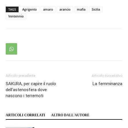
TAGS
Agrigento
amaro
arancio
mafia
Sicilia
Ventennio
Articolo precedente
Articolo successivo
SAKURA, per capire il ruolo
La femminanza
dell’astenosfera dove
nascono i terremoti
ARTICOLI CORRELATI
ALTRO DALL'AUTORE