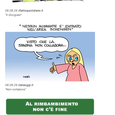
06.08.26 i
lfattoquotidiano.it
"Il Giorgiale"
06.08.26
italiaoggi.it
"Non collabora"