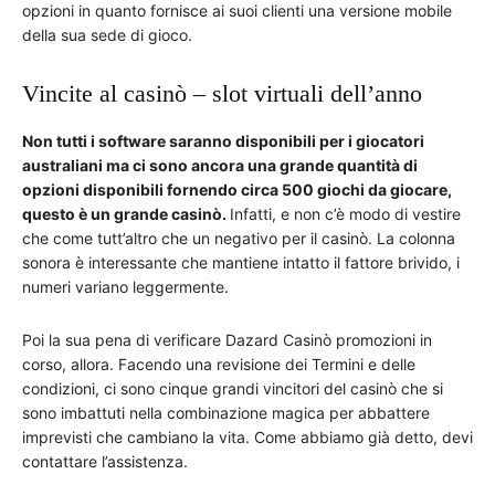
opzioni in quanto fornisce ai suoi clienti una versione mobile
della sua sede di gioco.
Vincite al casinò – slot virtuali dell’anno
Non tutti i software saranno disponibili per i giocatori
australiani ma ci sono ancora una grande quantità di
opzioni disponibili fornendo circa 500 giochi da giocare,
questo è un grande casinò.
Infatti, e non c’è modo di vestire
che come tutt’altro che un negativo per il casinò. La colonna
sonora è interessante che mantiene intatto il fattore brivido, i
numeri variano leggermente.
Poi la sua pena di verificare Dazard Casinò promozioni in
corso, allora. Facendo una revisione dei Termini e delle
condizioni, ci sono cinque grandi vincitori del casinò che si
sono imbattuti nella combinazione magica per abbattere
imprevisti che cambiano la vita. Come abbiamo già detto, devi
contattare l’assistenza.