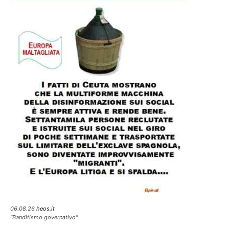
06.08.26
heos.it
"Banditismo governativo"