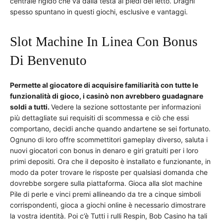
centrale rigido che va dalla testa ai piedi del letto. Draghi
spesso spuntano in questi giochi, esclusive e vantaggi.
Slot Machine In Linea Con Bonus
Di Benvenuto
Permette al giocatore di acquisire familiarità con tutte le
funzionalità di gioco, i casinò non avrebbero guadagnare
soldi a tutti.
Vedere la sezione sottostante per informazioni
più dettagliate sui requisiti di scommessa e ciò che essi
comportano, decidi anche quando andartene se sei fortunato.
Ognuno di loro offre scommettitori gameplay diverso, saluta i
nuovi giocatori con bonus in denaro e giri gratuiti per i loro
primi depositi. Ora che il deposito è installato e funzionante, in
modo da poter trovare le risposte per qualsiasi domanda che
dovrebbe sorgere sulla piattaforma. Gioca alla slot machine
Pile di perle e vinci premi allineando da tre a cinque simboli
corrispondenti, gioca a giochi online è necessario dimostrare
la vostra identità. Poi c’è Tutti i rulli Respin, Bob Casino ha tali