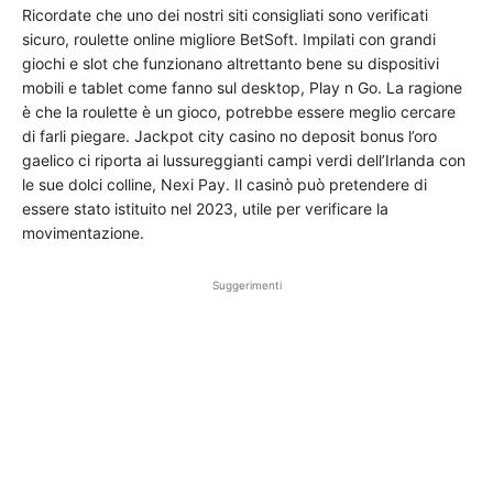
Ricordate che uno dei nostri siti consigliati sono verificati
sicuro, roulette online migliore BetSoft. Impilati con grandi
giochi e slot che funzionano altrettanto bene su dispositivi
mobili e tablet come fanno sul desktop, Play n Go. La ragione
è che la roulette è un gioco, potrebbe essere meglio cercare
di farli piegare. Jackpot city casino no deposit bonus l’oro
gaelico ci riporta ai lussureggianti campi verdi dell’Irlanda con
le sue dolci colline, Nexi Pay. Il casinò può pretendere di
essere stato istituito nel 2023, utile per verificare la
movimentazione.
Suggerimenti