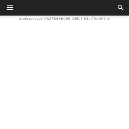
google.com, pub-1192578088460865, DIRECT, f08c47fec0942fa0