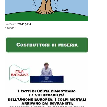
08.08.26
italiaoggi.it
"Fronde"