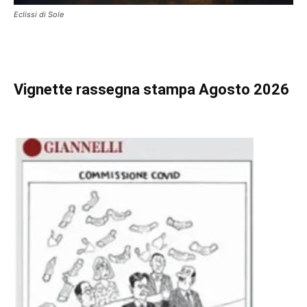
Eclissi di Sole
Vignette
rassegna stampa Agosto 2026