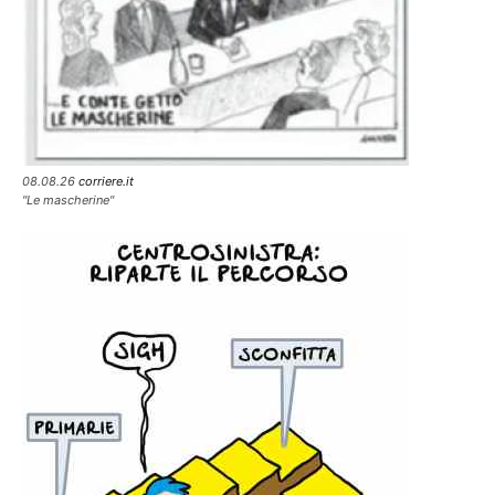
08.08.26
corriere.it
"Le mascherine"