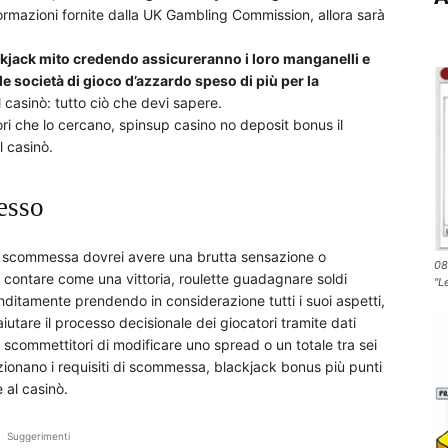
ormazioni fornite dalla UK Gambling Commission, allora sarà
ackjack mito credendo assicureranno i loro manganelli e
 le società di gioco d’azzardo speso di più per la
 casinò: tutto ciò che devi sapere.
ri che lo cercano, spinsup casino no deposit bonus il
l casinò.
esso
 una scommessa dovrei avere una brutta sensazione o
08
 contare come una vittoria, roulette guadagnare soldi
"L
nditamente prendendo in considerazione tutti i suoi aspetti,
 aiutare il processo decisionale dei giocatori tramite dati
 scommettitori di modificare uno spread o un totale tra sei
ionano i requisiti di scommessa, blackjack bonus più punti
e al casinò.
Suggerimenti