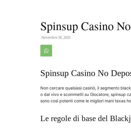
Spinsup Casino No
Novembre 30, 2025
Spinsup Casino No Depo
Non cercare qualsiasi casinò, il segmento blackj
o dal vivo e scommetti su Giocatore, spinsup c
sono così potenti come le migliori mani texas h
Le regole di base del Blackj