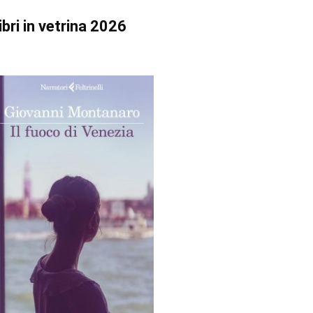
ibri in vetrina 2026