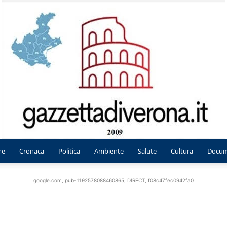
me
Cronaca
Politica
Ambiente
Salute
Cultura
Docum
Gazzetta
google.com, pub-1192578088460865, DIRECT, f08c47fec0942fa0