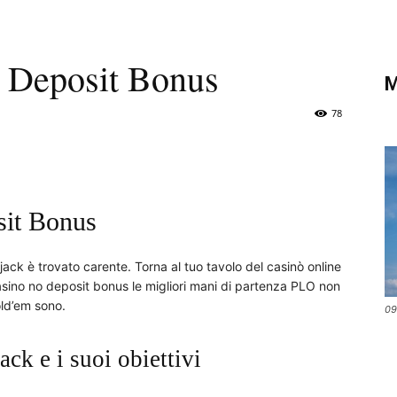
di
 Deposit Bonus
M
78
Verona
sit Bonus
ack è trovato carente. Torna al tuo tavolo del casinò online
asino no deposit bonus le migliori mani di partenza PLO non
old’em sono.
09
ack e i suoi obiettivi