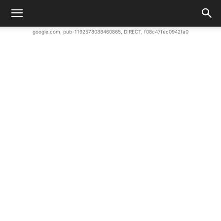
google.com, pub-1192578088460865, DIRECT, f08c47fec0942fa0