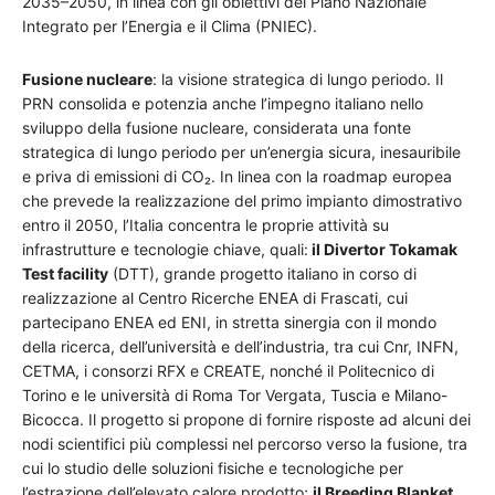
2035–2050, in linea con gli obiettivi del Piano Nazionale
Integrato per l’Energia e il Clima (PNIEC).
Fusione nucleare
: la visione strategica di lungo periodo. Il
PRN consolida e potenzia anche l’impegno italiano nello
sviluppo della fusione nucleare, considerata una fonte
strategica di lungo periodo per un’energia sicura, inesauribile
e priva di emissioni di CO₂. In linea con la roadmap europea
che prevede la realizzazione del primo impianto dimostrativo
entro il 2050, l’Italia concentra le proprie attività su
infrastrutture e tecnologie chiave, quali:
il Divertor Tokamak
Test facility
(DTT), grande progetto italiano in corso di
realizzazione al Centro Ricerche ENEA di Frascati, cui
partecipano ENEA ed ENI, in stretta sinergia con il mondo
della ricerca, dell’università e dell’industria, tra cui Cnr, INFN,
CETMA, i consorzi RFX e CREATE, nonché il Politecnico di
Torino e le università di Roma Tor Vergata, Tuscia e Milano-
Bicocca. Il progetto si propone di fornire risposte ad alcuni dei
nodi scientifici più complessi nel percorso verso la fusione, tra
cui lo studio delle soluzioni fisiche e tecnologiche per
l’estrazione dell’elevato calore prodotto;
il Breeding Blanket
,