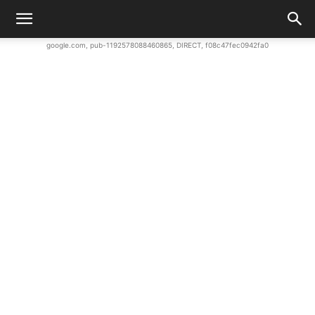
google.com, pub-1192578088460865, DIRECT, f08c47fec0942fa0