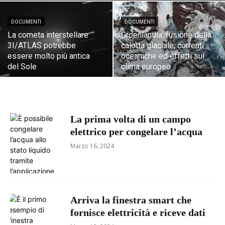
DOCUMENTI
DOCUMENTI
La cometa interstellare
Groenlandia: fusione della
3I/ATLAS potrebbe
calotta glaciale, correnti
essere molto più antica
oceaniche ed effetti sul
del Sole
clima europeo
La prima volta di un campo
elettrico per congelare l’acqua
Marzo 16, 2024
Arriva la finestra smart che
fornisce elettricità e riceve dati