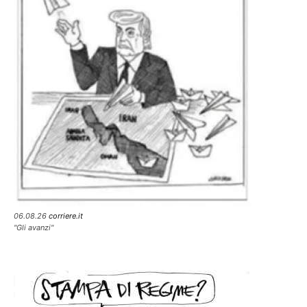
06.08.26
corriere.it
"Gli avanzi"