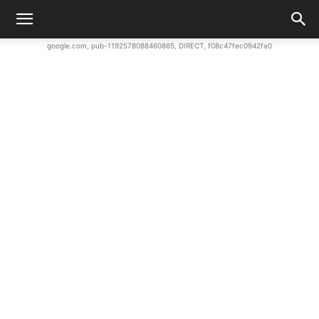
google.com, pub-1192578088460865, DIRECT, f08c47fec0942fa0