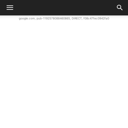
google.com, pub-1192578088460865, DIRECT, f08c47fec0942fa0