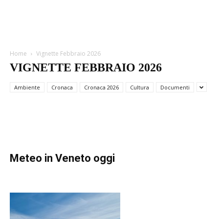
VIGNETTE FEBBRAIO 2026
Home
Vignette Febbraio 2026
Vignette Rassegna Stampa Febbraio
VIGNETTE FEBBRAIO 2026
2026
Ambiente
Cronaca
Cronaca 2026
Cultura
Documenti
Febbraio 18, 2026
Meteo in Veneto oggi