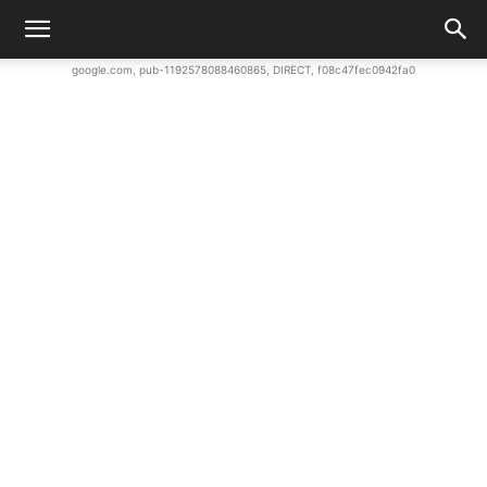
google.com, pub-1192578088460865, DIRECT, f08c47fec0942fa0