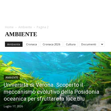
Home
Ambiente
Pagina 2
AMBIENTE
Ambiente
Cronaca
Cronaca 2026
Cultura
Documenti
AMBIENTE
Università di Verona. Scoperto il
meccanismo evolutivo della Posidonia
oceanica per sfruttare la luce blu
Luglio 17, 2026