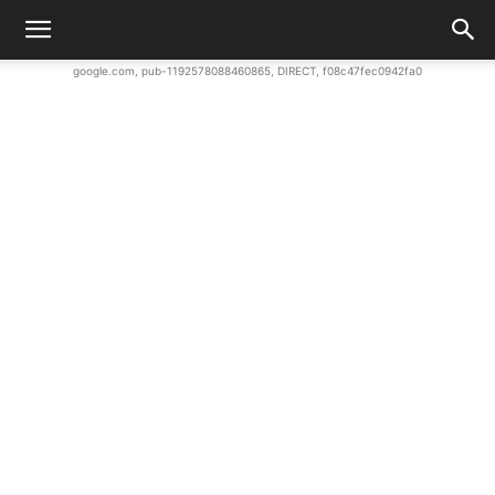
google.com, pub-1192578088460865, DIRECT, f08c47fec0942fa0