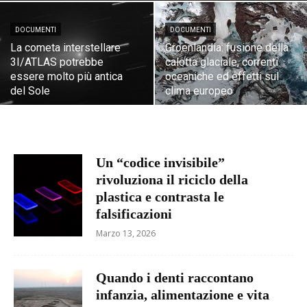
DOCUMENTI
DOCUMENTI
La cometa interstellare
Groenlandia: fusione della
3I/ATLAS potrebbe
calotta glaciale, correnti
essere molto più antica
oceaniche ed effetti sul
del Sole
clima europeo
Un “codice invisibile”
rivoluziona il riciclo della
plastica e contrasta le
falsificazioni
Marzo 13, 2026
Quando i denti raccontano
infanzia, alimentazione e vita